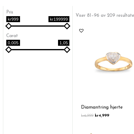
Pris
Viser 81–96 av 209 resultate
kr999
kr199999
Opprinnelig
Nåværende
pris
pris
Carat
var:
er:
kr6,999.
kr4,999.
0,005
1,05
Diamantring hjerte
kr
6,999
kr
4,999