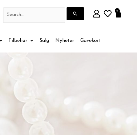
Søk
0
Handle
etter:
Tilbehør
Salg
Nyheter
Gavekort