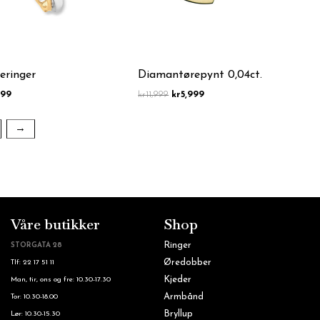
eringer
Diamantørepynt 0,04ct.
999
kr
11,999
kr
5,999
→
Våre butikker
Shop
Ringer
STORGATA 28
Øredobber
Tlf: 22 17 51 11
Kjeder
Man, tir, ons og fre: 10.30-17.30
Armbånd
Tor: 10.30-18.00
Bryllup
Lør: 10.30-15.30