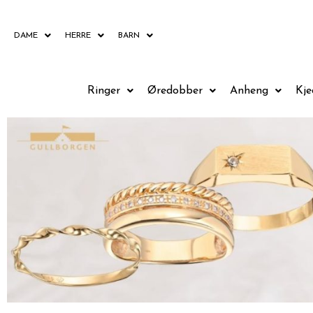
Hopp
rett
DAME
HERRE
BARN
til
innholdet
Ringer
Øredobber
Anheng
Kje