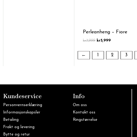
Perleanheng – Fiore
kr
7,999
kr
5,999
←
1
2
3
Kundeservice
Info
Personvernserklæring
Om oss
Informasjonskapsler
Kontakt oss
Betaling
Ringstørrelse
Frakt og levering
Bytte og retur