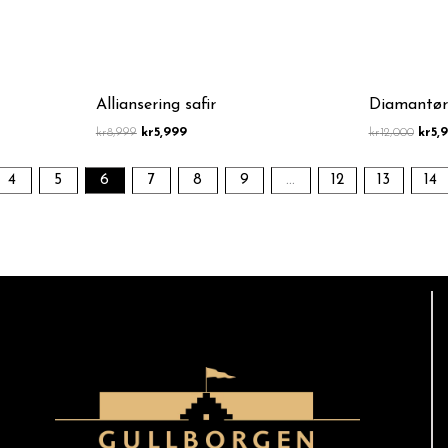
Alliansering safir
Diamantør
kr
8,999
kr
5,999
kr
12,000
kr
5,
4
5
6
7
8
9
…
12
13
14