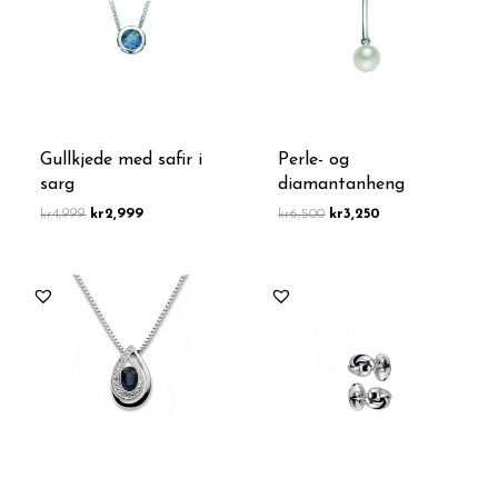
Gullkjede med safir i
Perle- og
sarg
diamantanheng
kr
4,999
kr
2,999
kr
6,500
kr
3,250