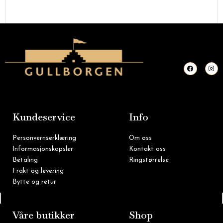
F
I
a
n
c
s
e
t
b
a
o
g
o
r
k
a
m
Kundeservice
Info
Personvernserklæring
Om oss
Informasjonskapsler
Kontakt oss
Betaling
Ringstørrelse
Frakt og levering
Bytte og retur
Tlf: 22 16 60 90
Våre butikker
Shop