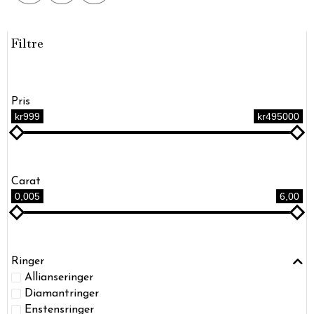
Filtre
Pris
kr999
kr495000
Carat
0,005
6,00
Ringer
Allianseringer
Diamantringer
Enstensringer