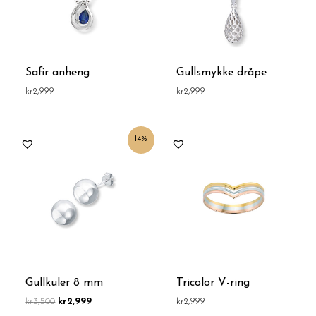
Safir anheng
Gullsmykke dråpe
kr
2,999
kr
2,999
Opprinnelig
Nåværende
14%
pris
pris
var:
er:
kr3,500.
kr2,999.
Gullkuler 8 mm
Tricolor V-ring
kr
3,500
kr
2,999
kr
2,999