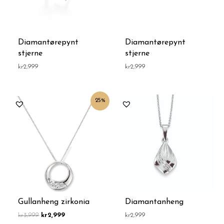
Diamantørepynt
Diamantørepynt
stjerne
stjerne
kr
2,999
kr
2,999
Opprinnelig
Nåværende
25%
pris
pris
var:
er:
kr3,999.
kr2,999.
Gullanheng zirkonia
Diamantanheng
kr
3,999
kr
2,999
kr
2,999