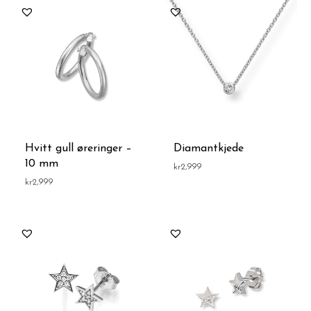
Hvitt gull øreringer –
Diamantkjede
10 mm
kr
2,999
kr
2,999