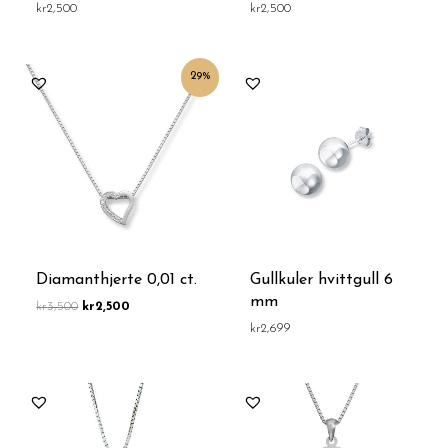
kr
2,500
kr
2,500
Opprinnelig
Nåværende
29%
pris
pris
var:
er:
kr3,500.
kr2,500.
Diamanthjerte 0,01 ct.
Gullkuler hvittgull 6
mm
kr
3,500
kr
2,500
kr
2,699