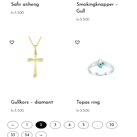
Safir anheng
Smokingknapper –
Gull
kr
3,500
kr
3,500
Gullkors – diamant
Topas ring
kr
3,500
kr
3,500
←
1
2
3
4
5
…
32
33
34
→