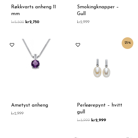
Røkkvarts anheng 11
Smokingknapper –
mm
Gull
kr
5,500
kr
2,750
kr
2,999
Opprinnelig
Nåværende
25%
pris
pris
var:
er:
kr3,999.
kr2,999.
Ametyst anheng
Perleørepynt – hvitt
gull
kr
2,999
kr
3,999
kr
2,999