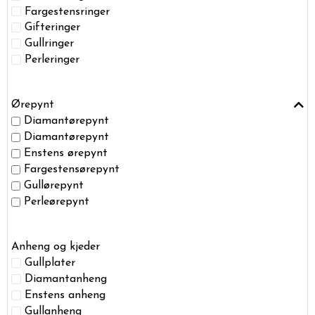
Fargestensringer
Gifteringer
Gullringer
Perleringer
Ørepynt
Diamantørepynt
Diamantørepynt
Enstens ørepynt
Fargestensørepynt
Gullørepynt
Perleørepynt
Anheng og kjeder
Gullplater
Diamantanheng
Enstens anheng
Gullanheng