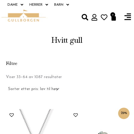
Hopp
DAME
HERRER
BARN
rett
Fl
0
Handle
til
M
innholdet
Hvitt gull
Filtre
Sortert
Viser 33–64 av 1087 resultater
etter
pris:
Lav
til
høy
Opprinnelig
Nåværende
29%
pris
pris
var:
er:
kr3,500.
kr2,500.