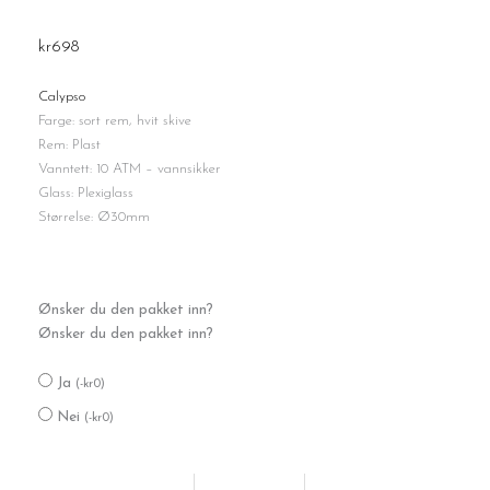
kr
698
Calypso
Farge: sort rem, hvit skive
Rem: Plast
Vanntett: 10 ATM – vannsikker
Glass: Plexiglass
Størrelse: Ø30mm
Calypso
Ønsker du den pakket inn?
sort
Ønsker du den pakket inn?
med
lys
Ja
antall
(
-
kr
0
)
Nei
(
-
kr
0
)