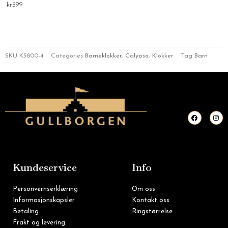
kr
399
SKU
K5800-4
Categories
Barneklokker
,
Calypso
,
Klokker
Tag
Barn
F
I
a
n
c
s
e
t
b
a
o
g
o
r
k
a
m
Kundeservice
Info
Personvernserklæring
Om oss
Informasjonskapsler
Kontakt oss
Betaling
Ringstørrelse
Frakt og levering