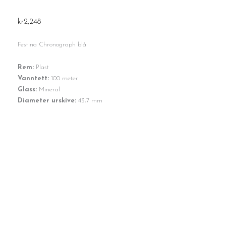
kr
2,248
Festina Chronograph blå
Rem:
Plast
Vanntett:
100 meter
Glass:
Mineral
Diameter urskive:
43,7 mm