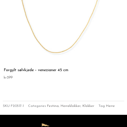
Forgylt sølvkjede – venezianer 45 cm
kr
399
SKU
F20517-1
Categories
Festina
,
Herreklokker
,
Klokker
Tag
Herre