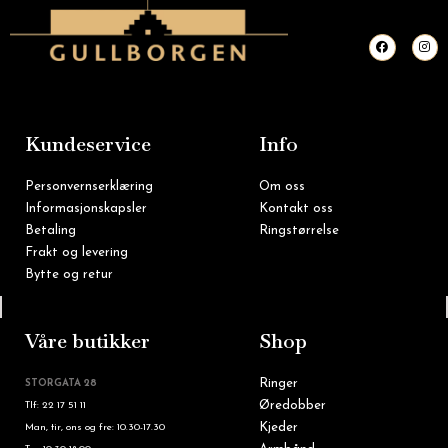
F
I
a
n
c
s
e
t
b
a
o
g
o
r
k
a
m
Kundeservice
Info
Personvernserklæring
Om oss
Informasjonskapsler
Kontakt oss
Betaling
Ringstørrelse
Frakt og levering
Bytte og retur
Tlf: 22 16 60 90
Våre butikker
Shop
Ringer
STORGATA 28
Øredobber
Tlf: 22 17 51 11
Kjeder
Man, tir, ons og fre: 10.30-17.30