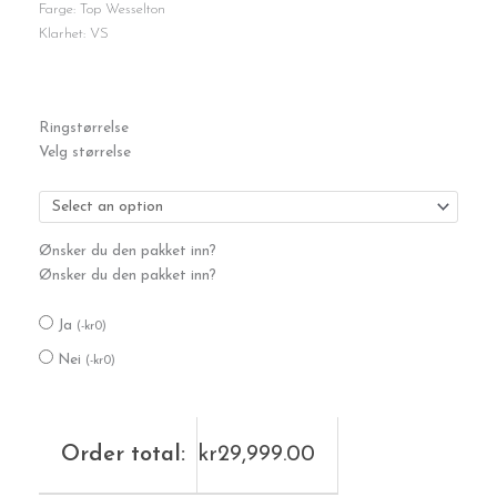
Farge: Top Wesselton
Klarhet: VS
Rekkering
Ringstørrelse
0,75ct.
Velg størrelse
antall
Ønsker du den pakket inn?
Ønsker du den pakket inn?
Ja
(
-
kr
0
)
Nei
(
-
kr
0
)
Order total:
kr
29,999.00