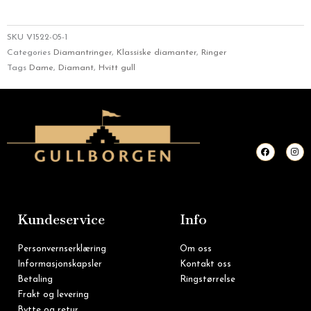
SKU
V1522-05-1
Categories
Diamantringer
,
Klassiske diamanter
,
Ringer
Tags
Dame
,
Diamant
,
Hvitt gull
F
I
a
n
c
s
e
t
b
a
o
g
o
r
k
a
m
Kundeservice
Info
Personvernserklæring
Om oss
Informasjonskapsler
Kontakt oss
Betaling
Ringstørrelse
Frakt og levering
Bytte og retur