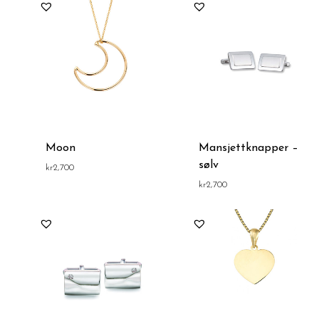
Moon
Mansjettknapper –
sølv
kr
2,700
kr
2,700