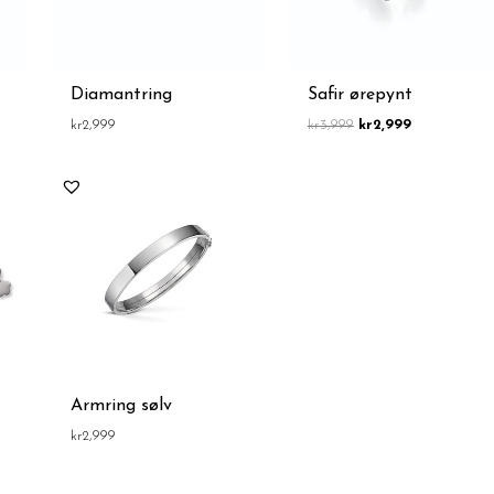
Diamantring
Safir ørepynt
kr
2,999
kr
3,999
kr
2,999
Armring sølv
kr
2,999