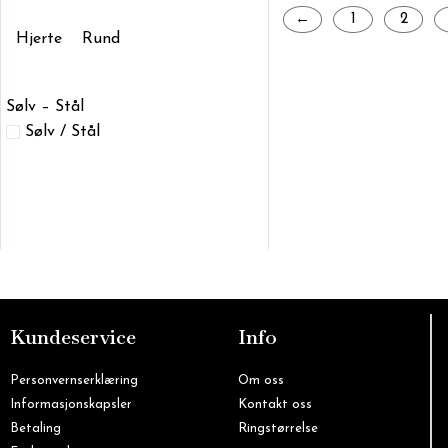
←
1
2
Hjerte
Rund
Sølv – Stål
Sølv / Stål
Kundeservice
Info
Personvernserklæring
Om oss
Informasjonskapsler
Kontakt oss
Betaling
Ringstørrelse