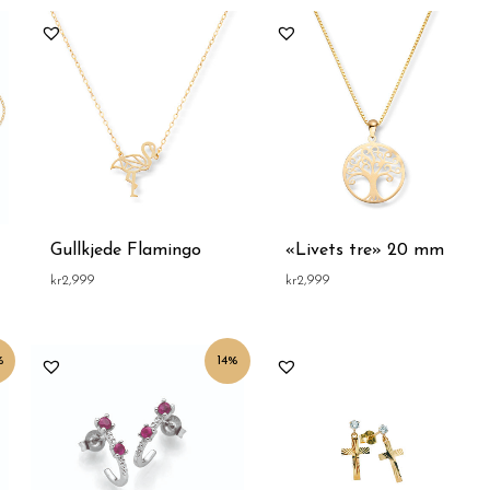
Gullkjede Flamingo
«Livets tre» 20 mm
kr
2,999
kr
2,999
Opprinnelig
Nåværende
%
14%
pris
pris
var:
er:
kr3,500.
kr2,999.