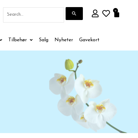
Søk
0
Handle
etter:
Tilbehør
Salg
Nyheter
Gavekort