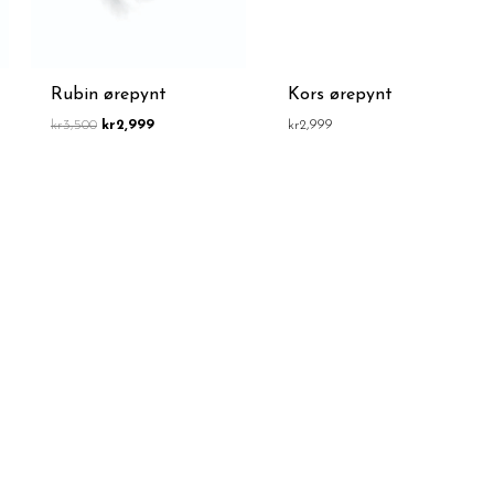
Rubin ørepynt
Kors ørepynt
kr
3,500
kr
2,999
kr
2,999