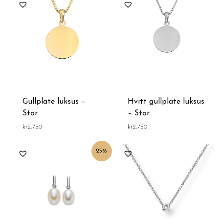
Gullplate luksus –
Hvitt gullplate luksus
Stor
– Stor
kr
2,750
kr
2,750
Opprinnelig
Nåværende
25%
pris
pris
var:
er:
kr3,999.
kr2,999.