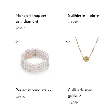
Mansjettknapper –
Gullhjerte – plate
sølv diamant
kr
2,999
kr
2,895
Perlearmbånd strikk
Gullkjede med
gullkule
kr
2,999
kr
2,999