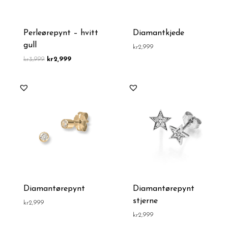
Perleørepynt – hvitt
Diamantkjede
gull
kr
2,999
kr
3,999
kr
2,999
Diamantørepynt
Diamantørepynt
stjerne
kr
2,999
kr
2,999