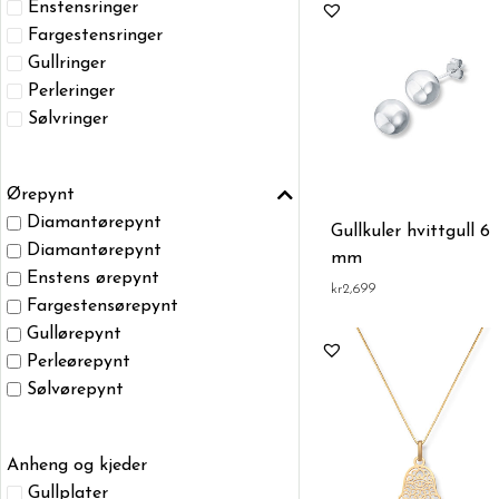
Enstensringer
Fargestensringer
Gullringer
Perleringer
Sølvringer
Ørepynt
Diamantørepynt
Gullkuler hvittgull 6
Diamantørepynt
mm
Enstens ørepynt
kr
2,699
Fargestensørepynt
Gullørepynt
Perleørepynt
Sølvørepynt
Anheng og kjeder
Gullplater