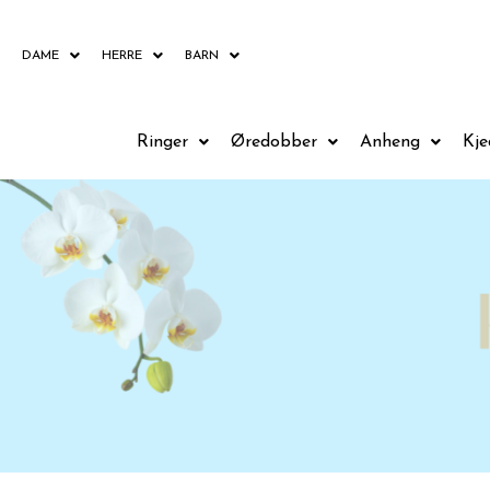
Hopp
rett
DAME
HERRE
BARN
til
innholdet
Ringer
Øredobber
Anheng
Kje