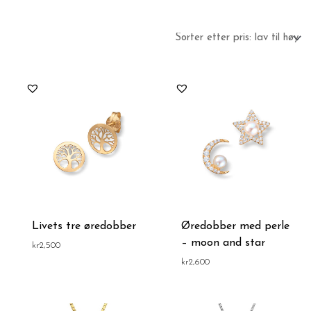
Livets tre øredobber
Øredobber med perle
– moon and star
kr
2,500
kr
2,600