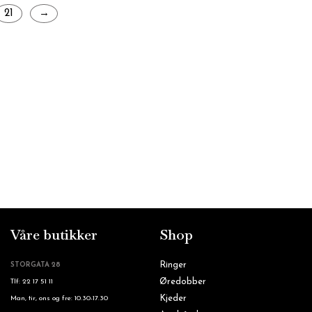
21
→
Våre butikker
Shop
Ringer
STORGATA 28
Øredobber
Tlf: 22 17 51 11
Kjeder
Man, tir, ons og fre: 10.30-17.30