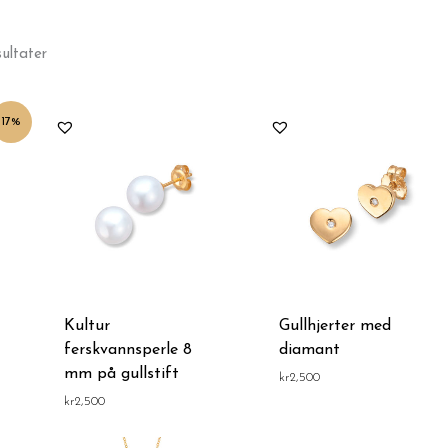
Sortert
ultater
etter
pris:
Lav
til
e
høy
17%
Kultur
Gullhjerter med
ferskvannsperle 8
diamant
mm på gullstift
kr
2,500
kr
2,500