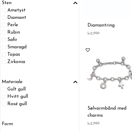
Sten
Ametyst
Diamant
Perle
Diamantring
Rubin
kr
2,999
Safir
Smaragd
Topas
Zirkonia
Materiale
Gult gull
Hvitt gull
Rosé gull
Sølvarmbånd med
charms
kr
2,999
Form