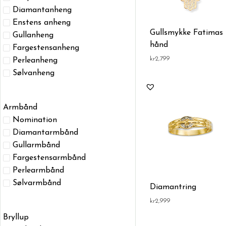
Diamantanheng
Enstens anheng
Gullsmykke Fatimas
Gullanheng
hånd
Fargestensanheng
kr
2,799
Perleanheng
Sølvanheng
Armbånd
Nomination
Diamantarmbånd
Gullarmbånd
Fargestensarmbånd
Perlearmbånd
Sølvarmbånd
Diamantring
kr
2,999
Bryllup