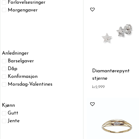
Forlovelsesringer
Morgengaver
Anledninger
Barselgaver
Dåp
Diamantørepynt
Konfirmasjon
stjerne
Morsdag-Valentines
kr
2,999
Kjønn
Gutt
Jente