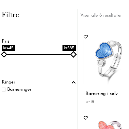
Filtre
Sor
Viser alle 8 resultater
ett
pris:
Lav
til
høy
Pris
kr445
kr685
Ringer
Barneringer
Barnering i sølv
kr
445