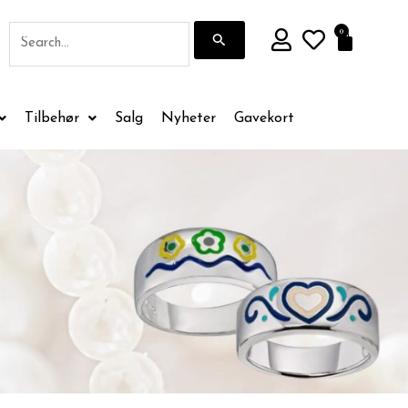
Søk
0
Handle
etter:
Tilbehør
Salg
Nyheter
Gavekort