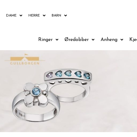
Hopp
rett
DAME
HERRE
BARN
til
innholdet
Ringer
Øredobber
Anheng
Kje