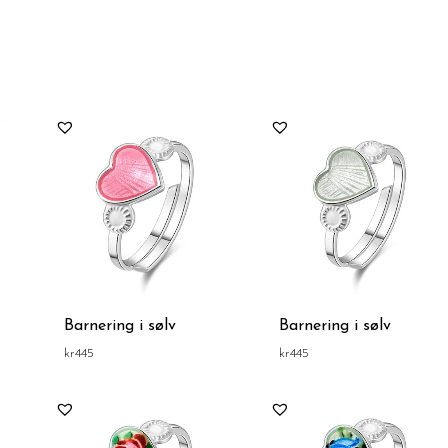
tert
er
Barnering i sølv
Barnering i sølv
kr
445
kr
445