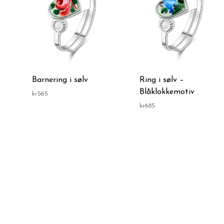
Barnering i sølv
Ring i sølv –
Blåklokkemotiv
kr
565
kr
685