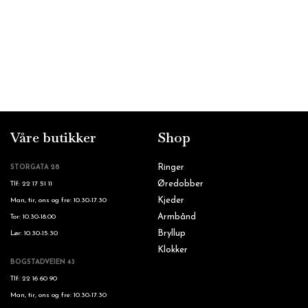
Våre butikker
Shop
Ringer
STORGATA 28
Øredobber
Tlf: 22 17 51 11
Kjeder
Man, tir, ons og fre: 10.30-17.30
Armbånd
Tor: 10.30-18.00
Bryllup
Lør: 10.30-15.30
Klokker
BOGSTADVEIEN 43
Tlf: 22 16 60 90
Man, tir, ons og fre: 10.30-17.30