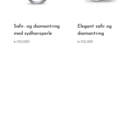
Safir- og diamantring
Elegant safir og
med sydhavsperle
diamantring
kr
130,000
kr
152,000