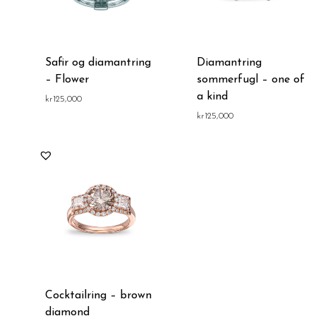
Safir og diamantring
Diamantring
– Flower
sommerfugl – one of
a kind
kr
125,000
kr
125,000
Cocktailring – brown
diamond