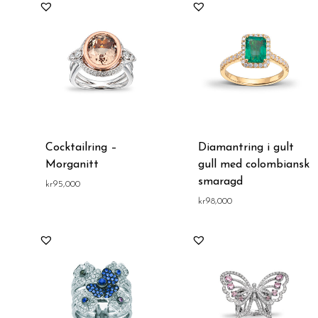
Cocktailring –
Diamantring i gult
Morganitt
gull med colombiansk
smaragd
kr
95,000
kr
98,000