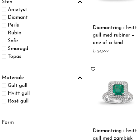
Sten
Ametyst
Diamant
Perle
Diamantring i hvitt
Rubin
gull med rubiner –
Safir
one of a kind
Smaragd
kr
124,999
Topas
Materiale
Gult gull
Hvitt gull
Rosé gull
Form
Diamantring i hvitt
gull med zambisk