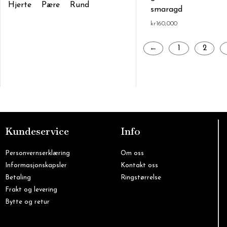
Hjerte
Pære
Rund
smaragd
kr
160,000
←
1
2
Kundeservice
Info
Personvernserklæring
Om oss
Informasjonskapsler
Kontakt oss
Betaling
Ringstørrelse
Frakt og levering
Bytte og retur