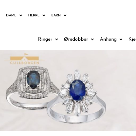
Hopp
rett
DAME
HERRE
BARN
til
innholdet
Ringer
Øredobber
Anheng
Kje