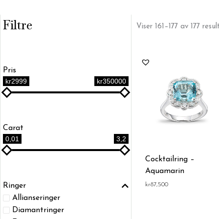
Filtre
Viser 161–177 av 177 resul
Pris
kr2999
kr350000
Carat
0,01
3,2
Cocktailring –
Aquamarin
kr
87,500
Ringer
Allianseringer
Diamantringer