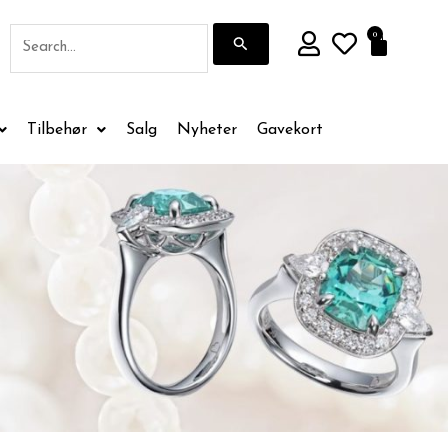
Søk
0
Handle
etter:
Tilbehør
Salg
Nyheter
Gavekort