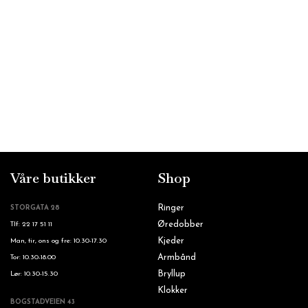
Våre butikker
Shop
Ringer
STORGATA 28
Øredobber
Tlf: 22 17 51 11
Kjeder
Man, tir, ons og fre: 10.30-17.30
Armbånd
Tor: 10.30-18.00
Bryllup
Lør: 10.30-15.30
Klokker
BOGSTADVEIEN 43