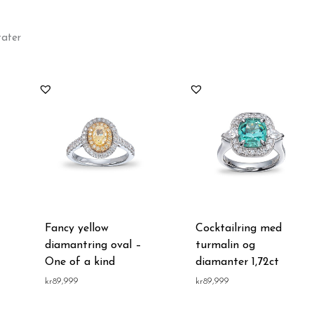
Sortert
tater
etter
pris:
Lav
til
høy
Fancy yellow
Cocktailring med
diamantring oval –
turmalin og
One of a kind
diamanter 1,72ct
kr
89,999
kr
89,999