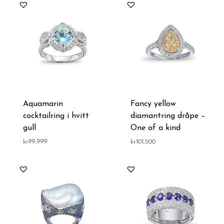
Aquamarin
Fancy yellow
cocktailring i hvitt
diamantring dråpe –
gull
One of a kind
kr
99,999
kr
101,500