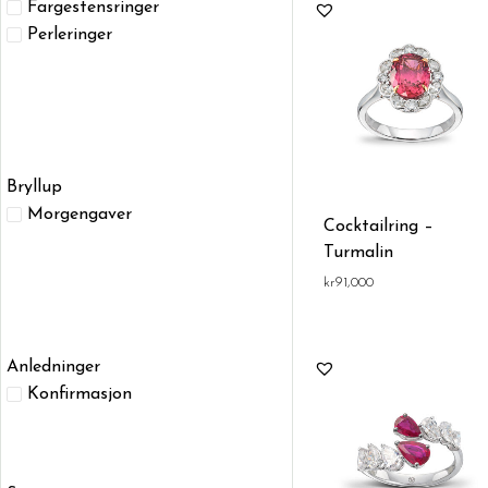
Fargestensringer
Perleringer
Bryllup
Morgengaver
Cocktailring –
Turmalin
kr
91,000
Anledninger
Konfirmasjon